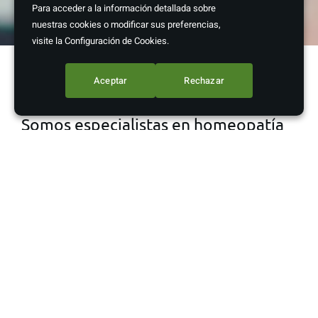
Para acceder a la información detallada sobre
nuestras cookies o modificar sus preferencias,
visite la Configuración de Cookies.
Aceptar
Rechazar
Somos especialistas en homeopatía
En Farmacia Raúl Losa, nos enorgullece ofrecer una
amplia gama de
servicios de homeopatía
para cuidar
de tu salud de manera natural. Nos especializamos en
el campo de la homeopatía y trabajamos con marcas
reconocidas como
Boiron
y
Heel
, que son sinónimo de
calidad y eficacia en el ámbito de los productos
homeopáticos.
Cuando se trata de
tu salud
, entendemos la